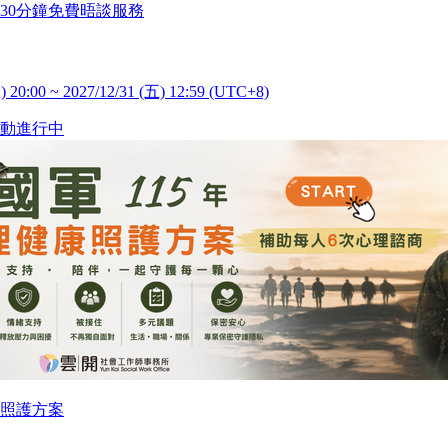
30分鐘免費晤談服務
) 20:00 ~ 2027/12/31 (五) 12:59 (UTC+8)
動進行中
照護方案