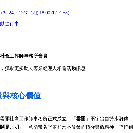
) 22:24 ~ 12/31 (四) 18:00 (UTC+8)
動進行中
社會工作師事務所會員
，獲取更多助人專業經理人相關活動訊息！
景與核心價值
3月雲開社會工作師事務所正式成立。「
雲開
」兩字出自於水滸傳：
開見月明
」，意指帶著
堅定和永不放棄的積極樂觀精神、堅持到