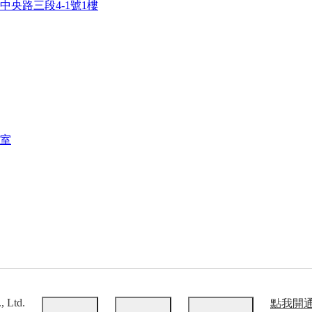
中央路三段4-1號1樓
, Ltd.
點我開